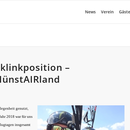
News
Verein
Gäst
klinkposition –
MünstAIRland
legenheit genutzt,
Jahr 2018 war für uns
Flugtagen insgesamt