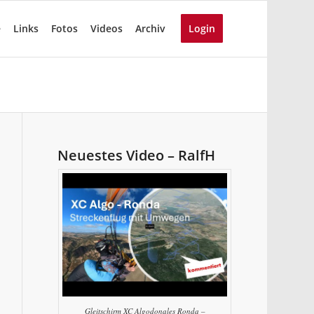
e
Links
Fotos
Videos
Archiv
Login
Neuestes Video – RalfH
Gleitschirm XC Algodonales Ronda –