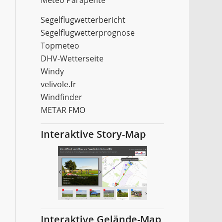
Meteo Parapente
Segelflugwetterbericht
Segelflugwetterprognose
Topmeteo
DHV-Wetterseite
Windy
velivole.fr
Windfinder
METAR FMO
Interaktive Story-Map
Interaktive Gelände-Map