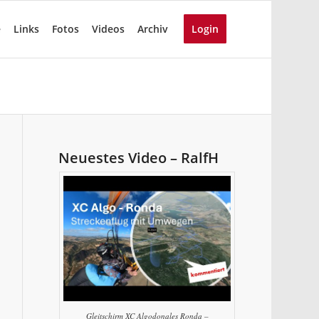
e
Links
Fotos
Videos
Archiv
Login
Neuestes Video – RalfH
Gleitschirm XC Algodonales Ronda –