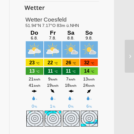
Wetter
Mü
:-)