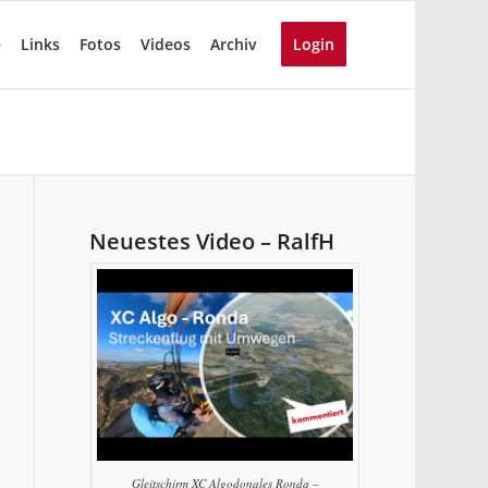
e
Links
Fotos
Videos
Archiv
Login
Neuestes Video – RalfH
Gleitschirm XC Algodonales Ronda –