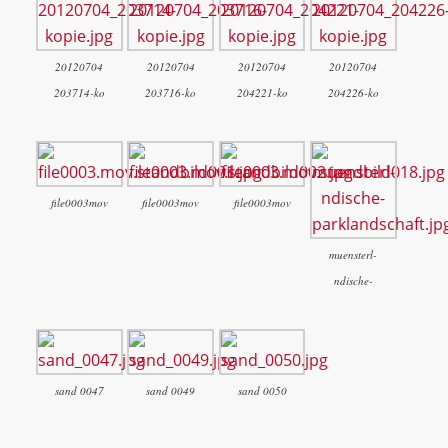
20120704
20120704
20120704
20120704
203714-ko
203716-ko
204221-ko
204226-ko
file0003mov
file0003mov
file0003mov
muensterl-
ndische-
sand 0047
sand 0049
sand 0050